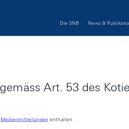
Hauptnavigation
Die SNB
News & Publikati
 gemäss Art. 53 des Kot
er Medienmitteilungen
enthalten.