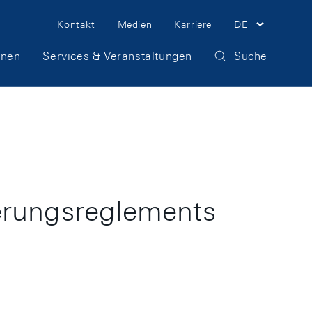
Meta
Kontakt
Medien
Karriere
DE
Navigation
onen
Services & Veranstaltungen
Suche
ierungsreglements