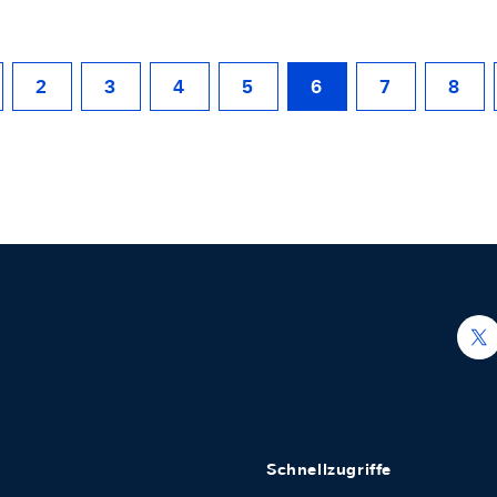
2
3
4
5
6
7
8
h
Schnellzugriffe