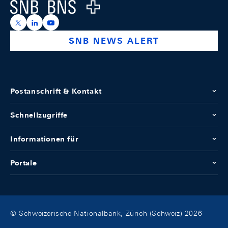
Logo
https://x.com/snb_bns
https://ch.linkedin.com/company/swiss-national-ba
https://www.youtube.com/@swissnationalbank
SNB NEWS ALERT
Postanschrift & Kontakt
Schnellzugriffe
Informationen für
Portale
© Schweizerische Nationalbank, Zürich (Schweiz) 2026