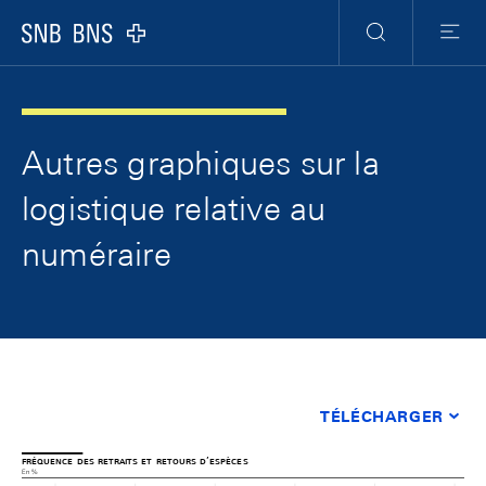
Skip Links Navigation
Header
Meta Navigation
Logo
Recherche
Menu
Autres graphiques sur la
logistique relative au
numéraire
TÉLÉCHARGER
fréquence des retraits et retours d’espèces
En %