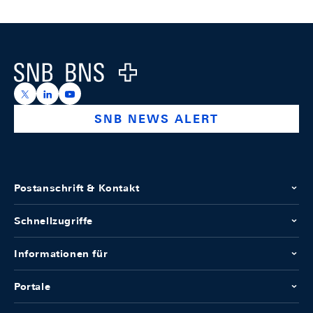
Footer
Logo
https://x.com/snb_bns
https://ch.linkedin.com/company/swiss-national-ba
https://www.youtube.com/@swissnationalbank
SNB NEWS ALERT
Postanschrift & Kontakt
Schnellzugriffe
Informationen für
Portale