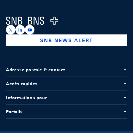
Footer
Logo
https://x.com/snb_bns
https://ch.linkedin.com/company/swiss-national-ba
https://www.youtube.com/@swissnationalbank
SNB NEWS ALERT
Adresse postale & contact
Accès rapides
Informations pour
Portails