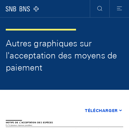
Skip Links Navigation
Header
Meta Navigation
Logo
Recherche
Menu
Autres graphiques sur
l'acceptation des moyens de
paiement
TÉLÉCHARGER
motifs de l’acceptation des espèces
En % (plusieurs réponses possibles)