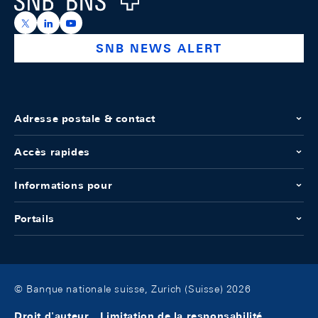
https://x.com/snb_bns
https://ch.linkedin.com/company/swiss-national-ba
https://www.youtube.com/@swissnationalbank
SNB NEWS ALERT
Adresse postale & contact
Accès rapides
Informations pour
Portails
© Banque nationale suisse, Zurich (Suisse) 2026
Droit d'auteur
Limitation de la responsabilité