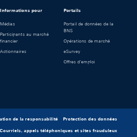
Informations pour
Portails
Médias
Portail de données de la
BNS
Participants au marché
financier
Opérations de marché
Actionnaires
eSurvey
Offres d'emploi
ation de la responsabilité
Protection des données
Courriels, appels téléphoniques et sites frauduleux