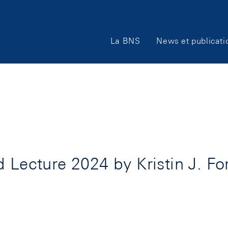
Main
La BNS
News et publicati
Navigation
d Lecture 2024 by Kristin J. F