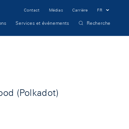
Meta
Contact
Médias
Carrière
FR
Navigation
ons
Services et événements
Recherche
od (Polkadot)