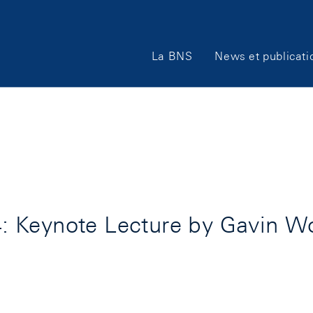
Main
La BNS
News et publicati
Navigation
 Keynote Lecture by Gavin Wo