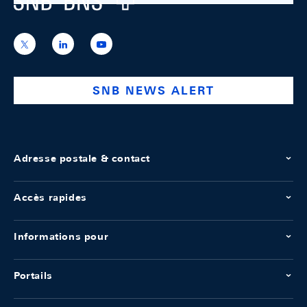
https://x.com/snb_bns
https://ch.linkedin.com/company/swiss-
https://www.youtube.com/@swissnation
national-
bank
SNB NEWS ALERT
Adresse postale & contact
Accès rapides
Informations pour
Portails