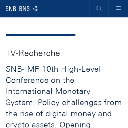
Header
Meta
Navigation
Logo
Recherche
Menu
TV-Recherche
SNB-IMF 10th High-Level
Conference on the
International Monetary
System: Policy challenges from
the rise of digital money and
crypto assets. Opening