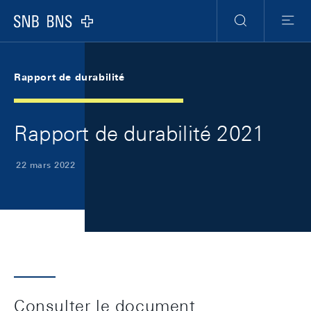
Skip Links Navigation
Header
Meta Navigation
Logo
Recherche
Menu
Rapport de durabilité
Rapport de durabilité 2021
22 mars 2022
Consulter le document