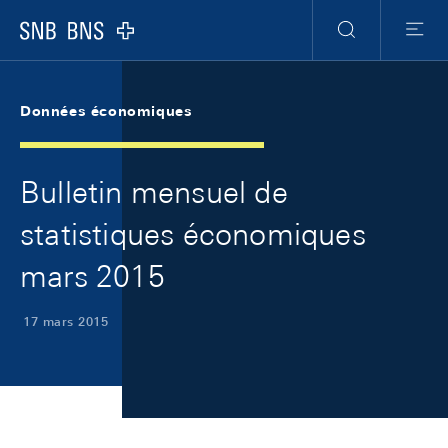
Skip Links Navigation
Header
Meta Navigation
Logo
Recherche
Menu
Données économiques
Bulletin mensuel de
statistiques économiques
mars 2015
17 mars 2015