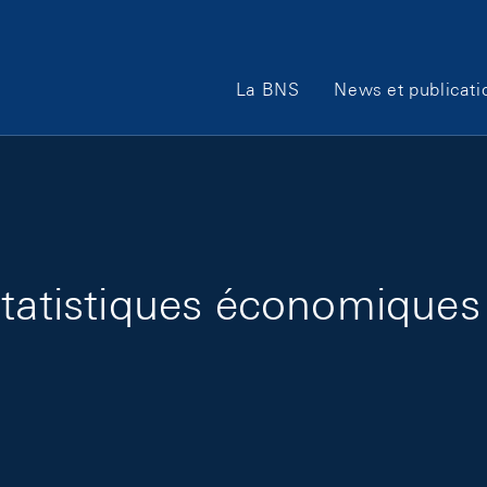
Main Navigation
La BNS
News et publicati
 statistiques économique