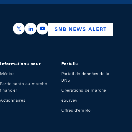
https://x.com/snb_bns
https://ch.linkedin.com/company/swiss-nation
https://www.youtube.com/@swissnation
SNB NEWS ALERT
Informations pour
Portails
Médias
Portail de données de la
BNS
Participants au marché
financier
Opérations de marché
Actionnaires
eSurvey
Offres d'emploi