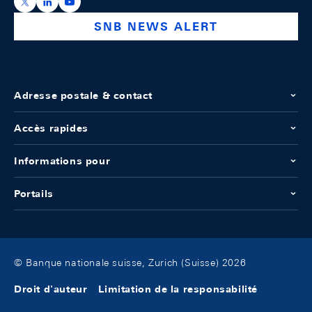
https://x.com/snb_bns
https://ch.linkedin.com/company/swiss-national-ba
https://www.youtube.com/@swissnationalbank
SNB NEWS ALERT
Adresse postale & contact
Accès rapides
Informations pour
Portails
© Banque nationale suisse, Zurich (Suisse) 2026
Droit d'auteur
Limitation de la responsabilité