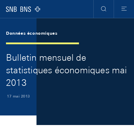
Skip Links Navigation
Header
Meta Navigation
Logo
Recherche
Menu
Données économiques
Bulletin mensuel de
statistiques économiques mai
2013
17 mai 2013