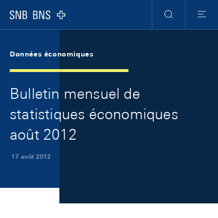
Skip Links Navigation
Header
Meta Navigation
Logo
Recherche
Menu
Données économiques
Bulletin mensuel de
statistiques économiques
août 2012
17 août 2012