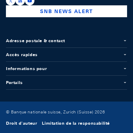
https://x.com/snb_bns
https://ch.linkedin.com/company/swiss-national-ba
https://www.youtube.com/@swissnationalbank
SNB NEWS ALERT
Adresse postale & contact
Accès rapides
Informations pour
Portails
© Banque nationale suisse, Zurich (Suisse) 2026
Droit d'auteur
Limitation de la responsabilité