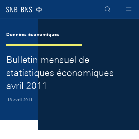
Skip Links Navigation
Header
Meta Navigation
Logo
Recherche
Menu
Données économiques
Bulletin mensuel de
statistiques économiques
avril 2011
18 avril 2011