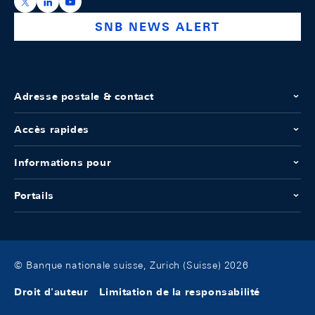
https://x.com/snb_bns
https://ch.linkedin.com/company/swiss-national-ba
https://www.youtube.com/@swissnationalbank
SNB NEWS ALERT
Adresse postale & contact
Accès rapides
Informations pour
Portails
© Banque nationale suisse, Zurich (Suisse) 2026
Droit d'auteur
Limitation de la responsabilité