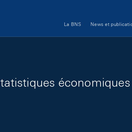
Main Navigation
La BNS
News et publicati
 statistiques économique