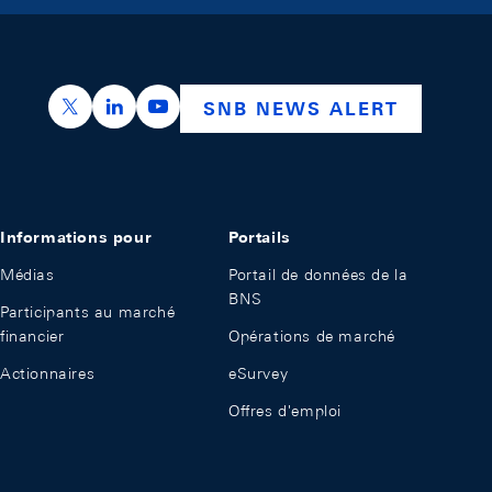
https://x.com/snb_bns
https://ch.linkedin.com/company/swiss-nation
https://www.youtube.com/@swissnation
SNB NEWS ALERT
Informations pour
Portails
Médias
Portail de données de la
BNS
Participants au marché
financier
Opérations de marché
Actionnaires
eSurvey
Offres d'emploi