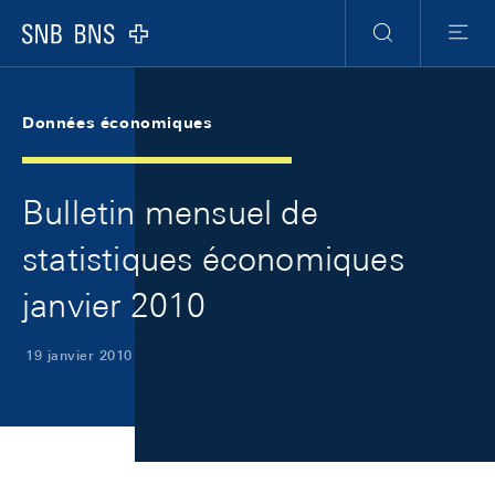
Skip Links Navigation
Header
Meta Navigation
Logo
Recherche
Menu
Données économiques
Bulletin mensuel de
statistiques économiques
janvier 2010
19 janvier 2010