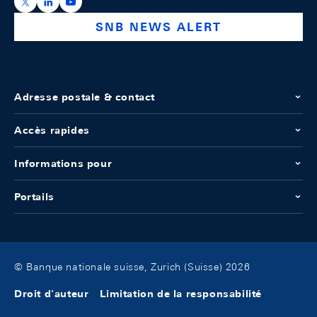
https://x.com/snb_bns
https://ch.linkedin.com/company/swiss-national-ba
https://www.youtube.com/@swissnationalbank
SNB NEWS ALERT
Adresse postale & contact
Accès rapides
Informations pour
Portails
© Banque nationale suisse, Zurich (Suisse) 2026
Droit d'auteur
Limitation de la responsabilité