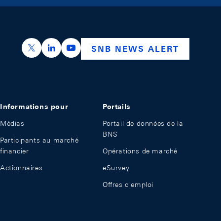
https://x.com/snb_bns
https://ch.linkedin.com/company/swiss-nation
https://www.youtube.com/@swissnation
SNB NEWS ALERT
Informations pour
Portails
Médias
Portail de données de la
BNS
Participants au marché
financier
Opérations de marché
Actionnaires
eSurvey
Offres d'emploi