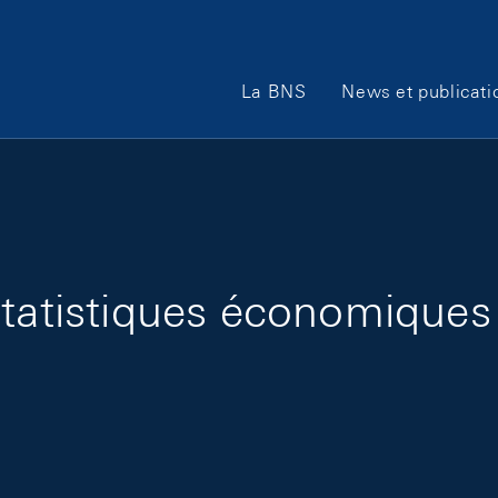
Main Navigation
La BNS
News et publicati
statistiques économiques 