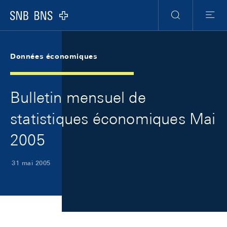
Skip Links Navigation
Header
Meta Navigation
Logo
Recherche
Menu
Données économiques
Bulletin mensuel de
statistiques économiques Mai
2005
31 mai 2005