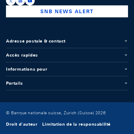
https://x.com/snb_bns
https://ch.linkedin.com/company/swiss-national-ba
https://www.youtube.com/@swissnationalbank
SNB NEWS ALERT
Adresse postale & contact
Accès rapides
Informations pour
Portails
© Banque nationale suisse, Zurich (Suisse) 2026
Droit d'auteur
Limitation de la responsabilité