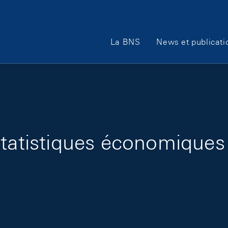
Main Navigation
La BNS
News et publicati
statistiques économiques