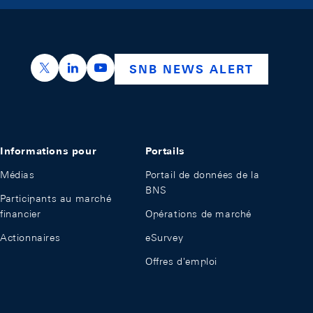
https://x.com/snb_bns
https://ch.linkedin.com/company/swiss-nation
https://www.youtube.com/@swissnation
SNB NEWS ALERT
Informations pour
Portails
Médias
Portail de données de la
BNS
Participants au marché
financier
Opérations de marché
Actionnaires
eSurvey
Offres d'emploi