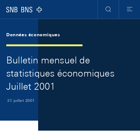
Skip Links Navigation
Header
Meta Navigation
Logo
Recherche
Menu
Données économiques
Bulletin mensuel de
statistiques économiques
Juillet 2001
31 juillet 2001