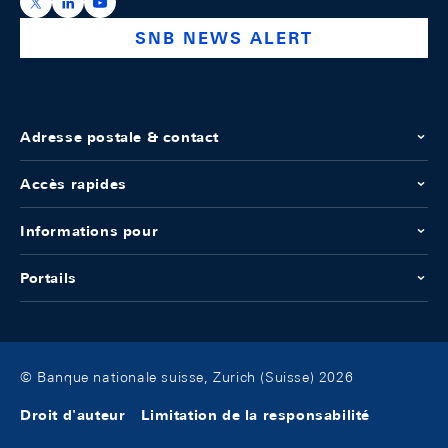
https://x.com/snb_bns
https://ch.linkedin.com/company/swiss-national-ba
https://www.youtube.com/@swissnationalbank
SNB NEWS ALERT
Adresse postale & contact
Accès rapides
Informations pour
Portails
© Banque nationale suisse, Zurich (Suisse) 2026
Droit d'auteur
Limitation de la responsabilité