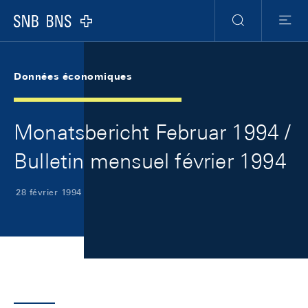
Skip Links Navigation
Header
Meta Navigation
Logo
Recherche
Menu
Données économiques
Monatsbericht Februar 1994 /
Bulletin mensuel février 1994
28 février 1994