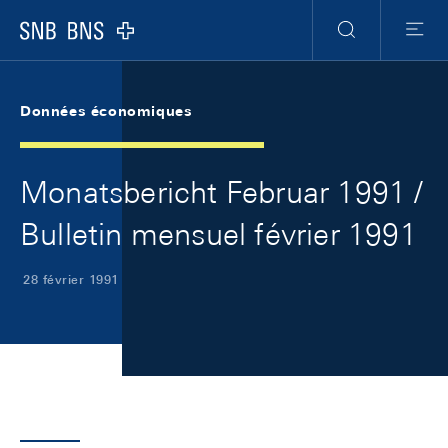
Skip Links Navigation
Header
Meta Navigation
Logo
Recherche
Menu
Données économiques
Monatsbericht Februar 1991 /
Bulletin mensuel février 1991
28 février 1991