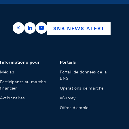
https://x.com/snb_bns
https://ch.linkedin.com/company/swiss-nation
https://www.youtube.com/@swissnation
SNB NEWS ALERT
Informations pour
Portails
Médias
Portail de données de la
BNS
Participants au marché
financier
Opérations de marché
Actionnaires
eSurvey
Offres d'emploi