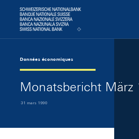
Skip Links Navigation
Header
Logo
Données économiques
Monatsbericht März 
31 mars 1990