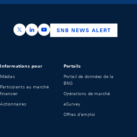
https://x.com/snb_bns
https://ch.linkedin.com/company/swiss-nation
https://www.youtube.com/@swissnation
SNB NEWS ALERT
Informations pour
Portails
Médias
Portail de données de la
BNS
Participants au marché
financier
Opérations de marché
Actionnaires
eSurvey
Offres d'emploi