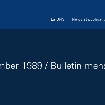
Main Navigation
La BNS
News et publicati
ber 1989 / Bulletin me