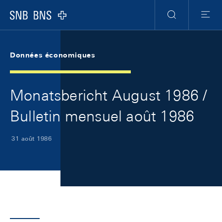
Skip Links Navigation
Header
Meta Navigation
Logo
Recherche
Menu
Données économiques
Monatsbericht August 1986 /
Bulletin mensuel août 1986
31 août 1986