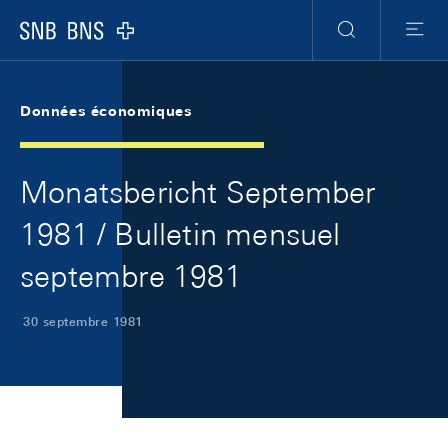
Skip Links Navigation
Header
Meta Navigation
Logo
Recherche
Menu
Données économiques
Monatsbericht September
1981 / Bulletin mensuel
septembre 1981
30 septembre 1981