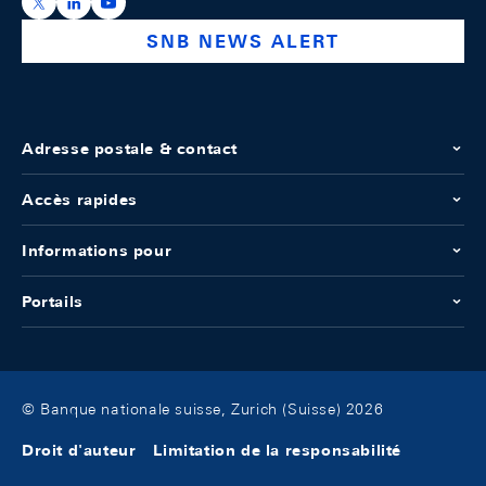
https://x.com/snb_bns
https://ch.linkedin.com/company/swiss-national-ba
https://www.youtube.com/@swissnationalbank
SNB NEWS ALERT
Adresse postale & contact
Accès rapides
Informations pour
Portails
© Banque nationale suisse, Zurich (Suisse) 2026
Droit d'auteur
Limitation de la responsabilité