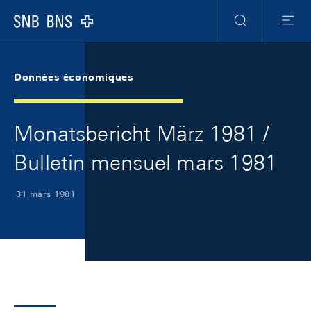
Skip Links Navigation
Header
Meta Navigation
Logo
Recherche
Menu
Données économiques
Monatsbericht März 1981 /
Bulletin mensuel mars 1981
31 mars 1981