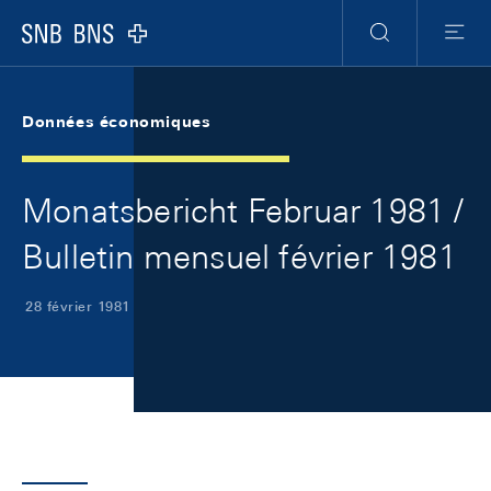
Skip Links Navigation
Header
Meta Navigation
Logo
Recherche
Menu
Données économiques
Monatsbericht Februar 1981 /
Bulletin mensuel février 1981
28 février 1981