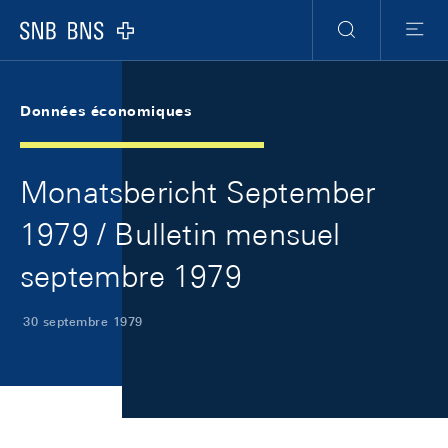
Skip Links Navigation
Header
Meta Navigation
Logo
Recherche
Menu
Données économiques
Monatsbericht September
1979 / Bulletin mensuel
septembre 1979
30 septembre 1979