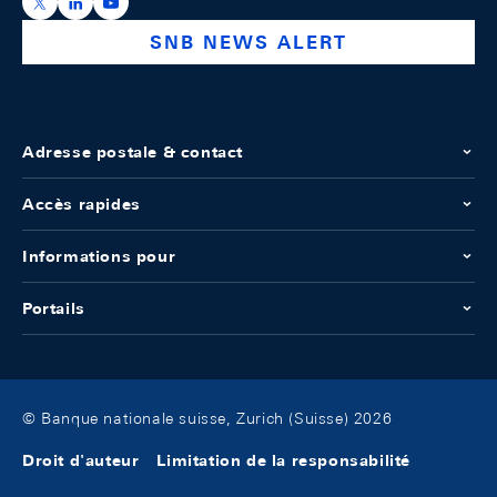
https://x.com/snb_bns
https://ch.linkedin.com/company/swiss-national-ba
https://www.youtube.com/@swissnationalbank
SNB NEWS ALERT
Adresse postale & contact
Accès rapides
Informations pour
Portails
© Banque nationale suisse, Zurich (Suisse) 2026
Droit d'auteur
Limitation de la responsabilité