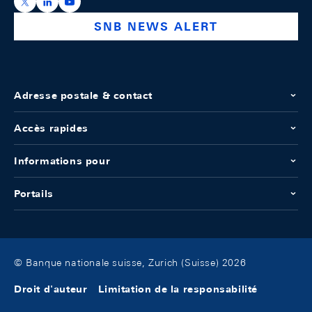
https://x.com/snb_bns
https://ch.linkedin.com/company/swiss-national-ba
https://www.youtube.com/@swissnationalbank
SNB NEWS ALERT
Adresse postale & contact
Accès rapides
Informations pour
Portails
© Banque nationale suisse, Zurich (Suisse) 2026
Droit d'auteur
Limitation de la responsabilité