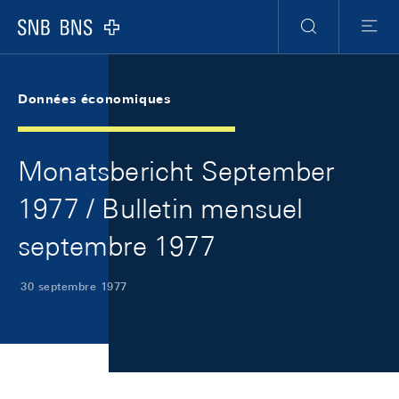
Skip Links Navigation
Header
Meta Navigation
Logo
Recherche
Menu
Données économiques
Monatsbericht September
1977 / Bulletin mensuel
septembre 1977
30 septembre 1977