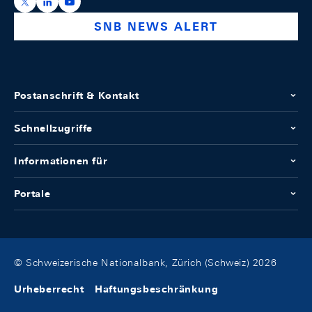
https://x.com/snb_bns
https://ch.linkedin.com/company/swiss-national-ba
https://www.youtube.com/@swissnationalbank
SNB NEWS ALERT
Postanschrift & Kontakt
Schnellzugriffe
Informationen für
Portale
© Schweizerische Nationalbank, Zürich (Schweiz) 2026
Urheberrecht
Haftungsbeschränkung