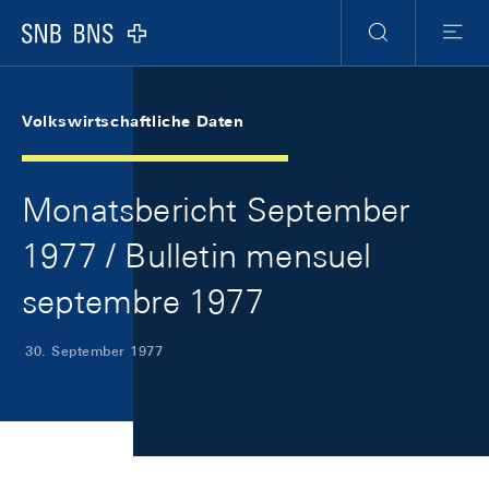
Skip Links Navigation
Header
Meta Navigation
Logo
Suche
Menu
Volkswirtschaftliche Daten
Monatsbericht September
1977 / Bulletin mensuel
septembre 1977
30. September 1977