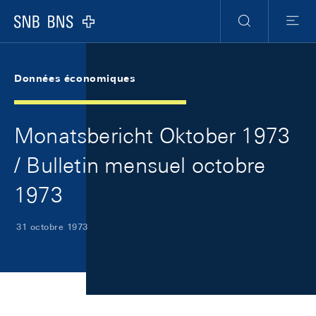
Skip Links Navigation
Header
Meta Navigation
Logo
Recherche
Menu
Données économiques
Monatsbericht Oktober 1973
/ Bulletin mensuel octobre
1973
31 octobre 1973