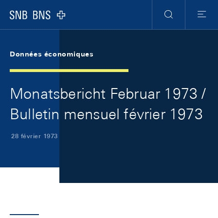
Skip Links Navigation
Header
Meta Navigation
Logo
Recherche
Menu
Données économiques
Monatsbericht Februar 1973 /
Bulletin mensuel février 1973
28 février 1973