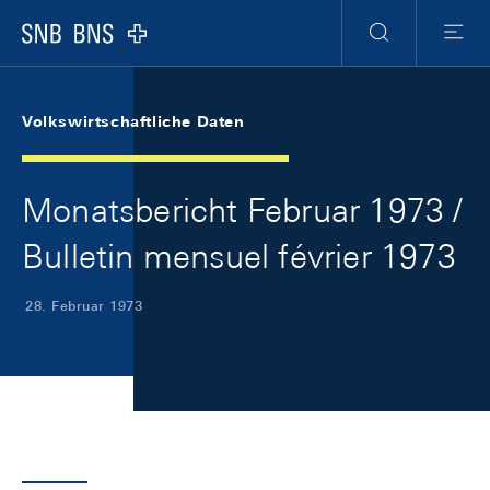
Skip Links Navigation
Header
Meta Navigation
Logo
Suche
Menu
Volkswirtschaftliche Daten
Monatsbericht Februar 1973 /
Bulletin mensuel février 1973
28. Februar 1973