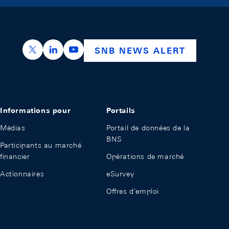
https://x.com/snb_bns
https://ch.linkedin.com/company/swiss-nation
https://www.youtube.com/@swissnation
SNB NEWS ALERT
Informations pour
Portails
Médias
Portail de données de la
BNS
Participants au marché
financier
Opérations de marché
Actionnaires
eSurvey
Offres d'emploi