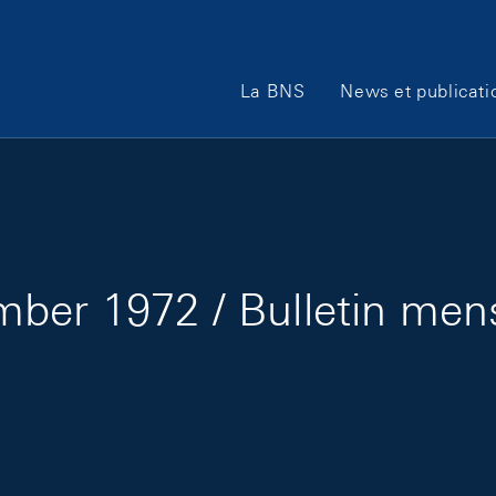
Main Navigation
La BNS
News et publicati
ber 1972 / Bulletin me