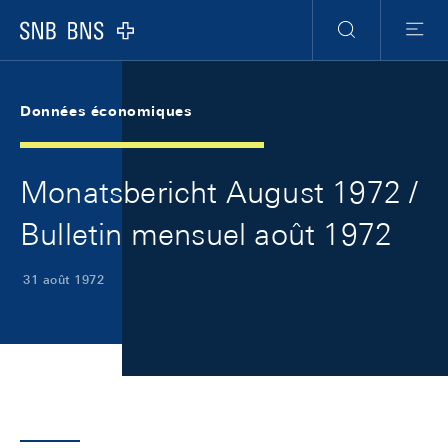
Skip Links Navigation
Header
Meta Navigation
Logo
Recherche
Menu
Données économiques
Monatsbericht August 1972 /
Bulletin mensuel août 1972
31 août 1972