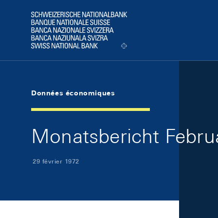
Skip Links Navigation
Header
Logo
Données économiques
Monatsbericht Februa
29 février 1972