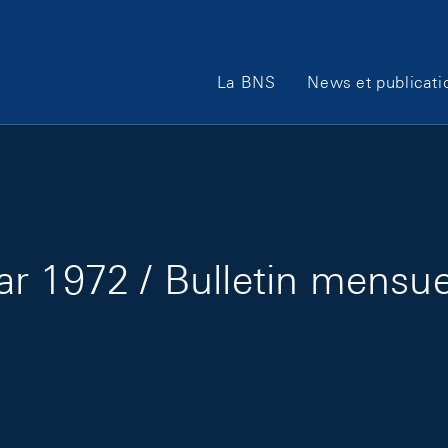
Main Navigation
La BNS
News et publicati
r 1972 / Bulletin mensuel