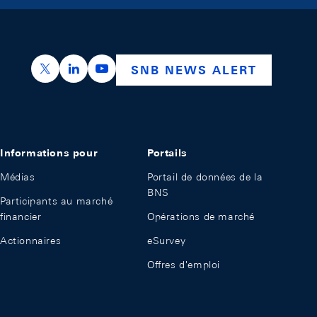
https://x.com/snb_bns
https://ch.linkedin.com/company/swiss-nation
https://www.youtube.com/@swissnation
SNB NEWS ALERT
Informations pour
Portails
Médias
Portail de données de la
BNS
Participants au marché
financier
Opérations de marché
Actionnaires
eSurvey
Offres d'emploi