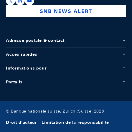
https://x.com/snb_bns
https://ch.linkedin.com/company/swiss-national-ba
https://www.youtube.com/@swissnationalbank
SNB NEWS ALERT
Adresse postale & contact
Accès rapides
Informations pour
Portails
© Banque nationale suisse, Zurich (Suisse) 2026
Droit d'auteur
Limitation de la responsabilité