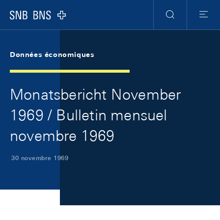
Skip Links Navigation
Header
Meta Navigation
Logo
Recherche
Menu
Données économiques
Monatsbericht November
1969 / Bulletin mensuel
novembre 1969
30 novembre 1969