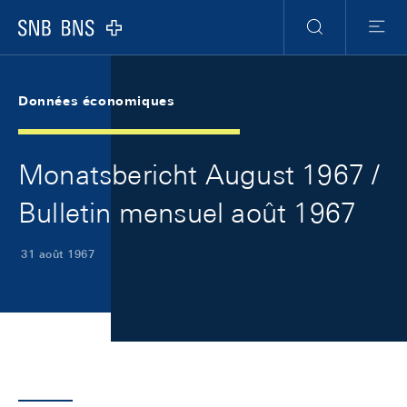
Skip Links Navigation
Header
Meta Navigation
Logo
Recherche
Menu
Données économiques
Monatsbericht August 1967 /
Bulletin mensuel août 1967
31 août 1967