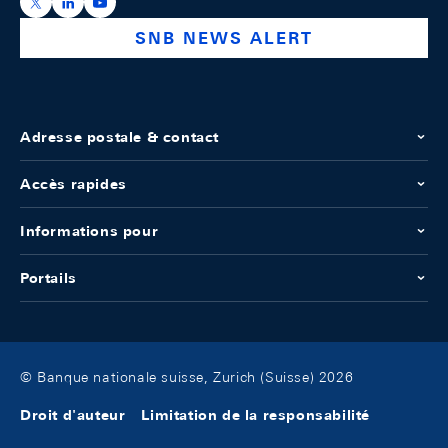
https://x.com/snb_bns
https://ch.linkedin.com/company/swiss-national-ba
https://www.youtube.com/@swissnationalbank
SNB NEWS ALERT
Adresse postale & contact
Accès rapides
Informations pour
Portails
© Banque nationale suisse, Zurich (Suisse) 2026
Droit d'auteur
Limitation de la responsabilité