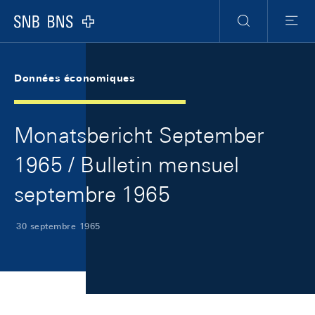
Skip Links Navigation
Header
Meta Navigation
Logo
Recherche
Menu
Données économiques
Monatsbericht September
1965 / Bulletin mensuel
septembre 1965
30 septembre 1965