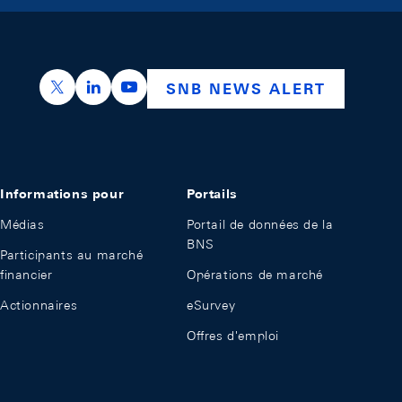
https://x.com/snb_bns
https://ch.linkedin.com/company/swiss-nation
https://www.youtube.com/@swissnation
SNB NEWS ALERT
Informations pour
Portails
Médias
Portail de données de la
BNS
Participants au marché
financier
Opérations de marché
Actionnaires
eSurvey
Offres d'emploi