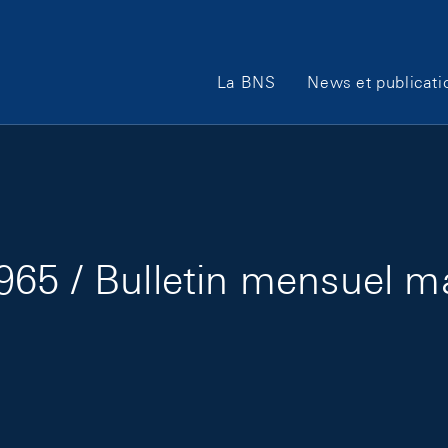
Main Navigation
La BNS
News et publicati
65 / Bulletin mensuel m