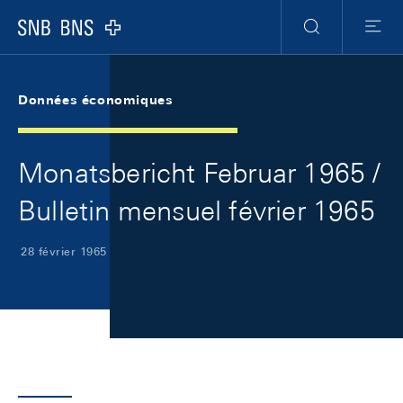
Skip Links Navigation
Header
Meta Navigation
Logo
Recherche
Menu
Données économiques
Monatsbericht Februar 1965 /
Bulletin mensuel février 1965
28 février 1965