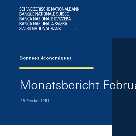
Skip Links Navigation
Header
Logo
Données économiques
Monatsbericht Februa
28 février 1951