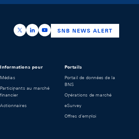
https://x.com/snb_bns
https://ch.linkedin.com/company/swiss-nation
https://www.youtube.com/@swissnation
SNB NEWS ALERT
Informations pour
Portails
Médias
Portail de données de la
BNS
Participants au marché
financier
Opérations de marché
Actionnaires
eSurvey
Offres d'emploi