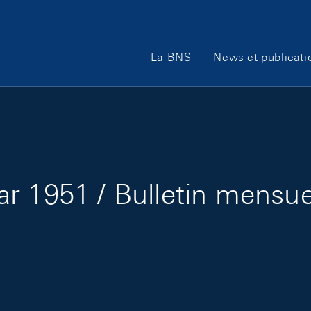
Main Navigation
La BNS
News et publicati
r 1951 / Bulletin mensuel