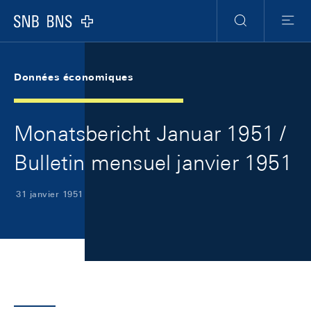
Skip Links Navigation
Header
Meta Navigation
Logo
Recherche
Menu
Données économiques
Monatsbericht Januar 1951 /
Bulletin mensuel janvier 1951
31 janvier 1951