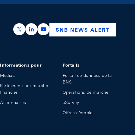
https://x.com/snb_bns
https://ch.linkedin.com/company/swiss-nation
https://www.youtube.com/@swissnation
SNB NEWS ALERT
Informations pour
Portails
Médias
Portail de données de la
BNS
Participants au marché
financier
Opérations de marché
Actionnaires
eSurvey
Offres d'emploi