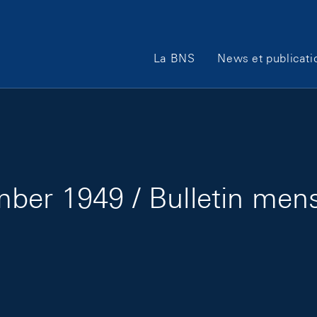
Main Navigation
La BNS
News et publicati
ber 1949 / Bulletin men