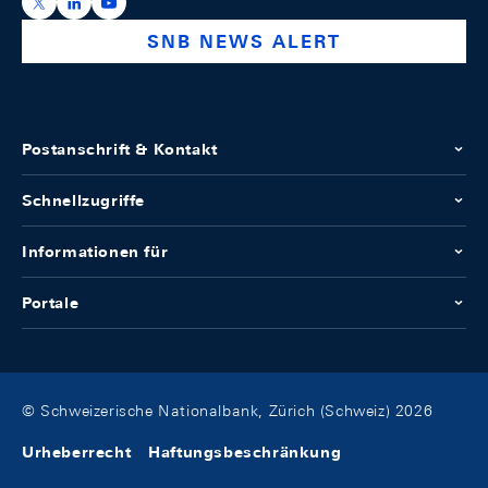
https://x.com/snb_bns
https://ch.linkedin.com/company/swiss-national-ba
https://www.youtube.com/@swissnationalbank
SNB NEWS ALERT
Postanschrift & Kontakt
Schnellzugriffe
Informationen für
Portale
© Schweizerische Nationalbank, Zürich (Schweiz) 2026
Urheberrecht
Haftungsbeschränkung