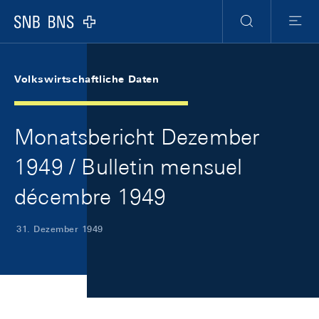
Skip Links Navigation
Header
Meta Navigation
Logo
Suche
Menu
Volkswirtschaftliche Daten
Monatsbericht Dezember
1949 / Bulletin mensuel
décembre 1949
31. Dezember 1949