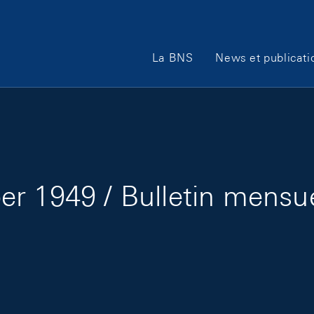
Main Navigation
La BNS
News et publicati
r 1949 / Bulletin mensu