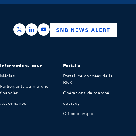
https://x.com/snb_bns
https://ch.linkedin.com/company/swiss-nation
https://www.youtube.com/@swissnation
SNB NEWS ALERT
Informations pour
Portails
Médias
Portail de données de la
BNS
Participants au marché
financier
Opérations de marché
Actionnaires
eSurvey
Offres d'emploi