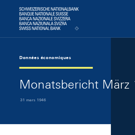
Skip Links Navigation
Header
Logo
Données économiques
Monatsbericht März 
31 mars 1946