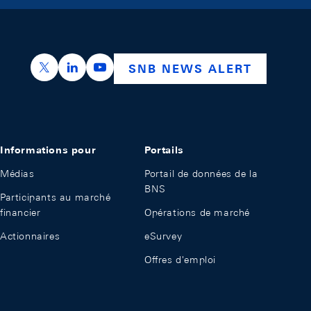
https://x.com/snb_bns
https://ch.linkedin.com/company/swiss-nation
https://www.youtube.com/@swissnation
SNB NEWS ALERT
Informations pour
Portails
Médias
Portail de données de la
BNS
Participants au marché
financier
Opérations de marché
Actionnaires
eSurvey
Offres d'emploi