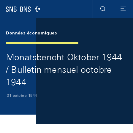
Skip Links Navigation
Header
Meta Navigation
Logo
Recherche
Menu
Données économiques
Monatsbericht Oktober 1944
/ Bulletin mensuel octobre
1944
31 octobre 1944